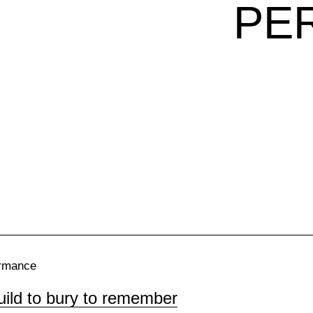
PE
rmance
uild to bury to remember