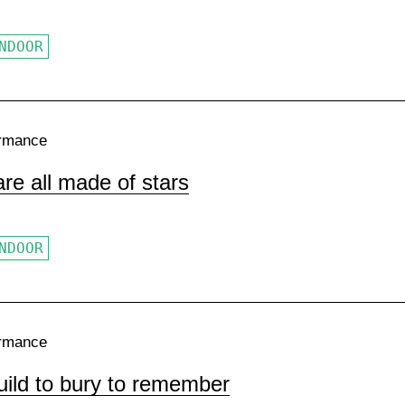
NDOOR
rmance
re all made of stars
NDOOR
rmance
uild to bury to remember