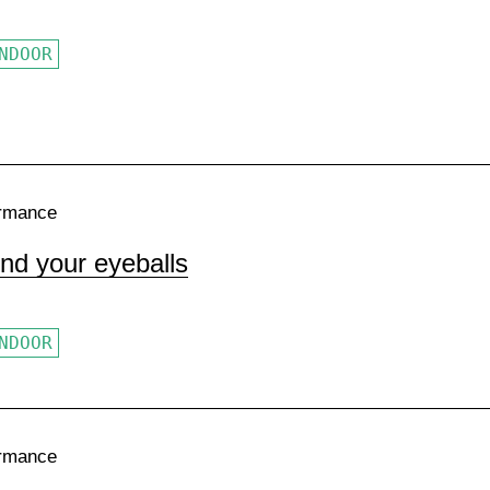
NDOOR
rmance
nd your eyeballs
NDOOR
rmance