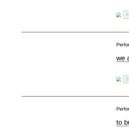
I
Perfo
we a
I
Perfo
to b