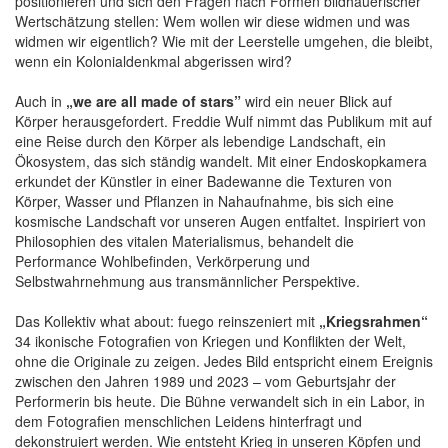
positionieren und sich den Fragen nach Formen bildhauerischer
Wertschätzung stellen: Wem wollen wir diese widmen und was
widmen wir eigentlich? Wie mit der Leerstelle umgehen, die bleibt,
wenn ein Kolonialdenkmal abgerissen wird?
Auch in
„we are all made of stars”
wird ein neuer Blick auf
Körper herausgefordert. Freddie Wulf nimmt das Publikum mit auf
eine Reise durch den Körper als lebendige Landschaft, ein
Ökosystem, das sich ständig wandelt. Mit einer Endoskopkamera
erkundet der Künstler in einer Badewanne die Texturen von
Körper, Wasser und Pflanzen in Nahaufnahme, bis sich eine
kosmische Landschaft vor unseren Augen entfaltet. Inspiriert von
Philosophien des vitalen Materialismus, behandelt die
Performance Wohlbefinden, Verkörperung und
Selbstwahrnehmung aus transmännlicher Perspektive.
Das Kollektiv what about: fuego reinszeniert mit
„Kriegsrahmen“
34 ikonische Fotografien von Kriegen und Konflikten der Welt,
ohne die Originale zu zeigen. Jedes Bild entspricht einem Ereignis
zwischen den Jahren 1989 und 2023 – vom Geburtsjahr der
Performerin bis heute. Die Bühne verwandelt sich in ein Labor, in
dem Fotografien menschlichen Leidens hinterfragt und
dekonstruiert werden. Wie entsteht Krieg in unseren Köpfen und