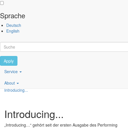
Sprache
Direkt zum Inhalt
Deutsch
Performing
English
Arts
Festival
Berlin
Apply
Scroll
Main
Service
Inhaltsverzeichnis
navigation
About
DE
Introducing...
Introducing...
„Introducing…“ gehört seit der ersten Ausgabe des Performing