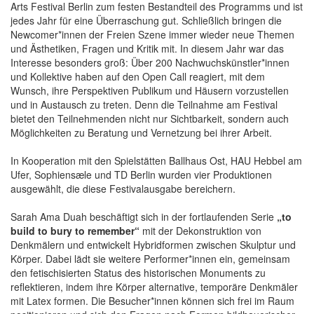
Arts Festival Berlin zum festen Bestandteil des Programms und ist
jedes Jahr für eine Überraschung gut. Schließlich bringen die
Newcomer*innen der Freien Szene immer wieder neue Themen
und Ästhetiken, Fragen und Kritik mit. In diesem Jahr war das
Interesse besonders groß: Über 200 Nachwuchskünstler*innen
und Kollektive haben auf den Open Call reagiert, mit dem
Wunsch, ihre Perspektiven Publikum und Häusern vorzustellen
und in Austausch zu treten. Denn die Teilnahme am Festival
bietet den Teilnehmenden nicht nur Sichtbarkeit, sondern auch
Möglichkeiten zu Beratung und Vernetzung bei ihrer Arbeit.
In Kooperation mit den Spielstätten Ballhaus Ost, HAU Hebbel am
Ufer, Sophiensæle und TD Berlin wurden vier Produktionen
ausgewählt, die diese Festivalausgabe bereichern.
Sarah Ama Duah beschäftigt sich in der fortlaufenden Serie
„to
build to bury to remember“
mit der Dekonstruktion von
Denkmälern und entwickelt Hybridformen zwischen Skulptur und
Körper. Dabei lädt sie weitere Performer*innen ein, gemeinsam
den fetischisierten Status des historischen Monuments zu
reflektieren, indem ihre Körper alternative, temporäre Denkmäler
mit Latex formen. Die Besucher*innen können sich frei im Raum