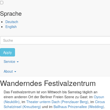
Sprache
Direkt zum Inhalt
Deutsch
Performing
English
Arts
Festival
Berlin
Apply
Scroll
Main
Service
Festivalzentren
navigation
About
DE
Wanderndes Festivalzentrum
Das Festivalzentrum ist von Mittwoch bis Samstag täglich an
einem anderen Ort der Berliner Freien Szene zu Gast: im
Oyoun
(Neukölln)
, im
Theater unterm Dach (Prenzlauer Berg)
, im
Circus
Schatzinsel (Kreuzberg)
und im
Ballhaus Prinzenallee (Wedding)
.