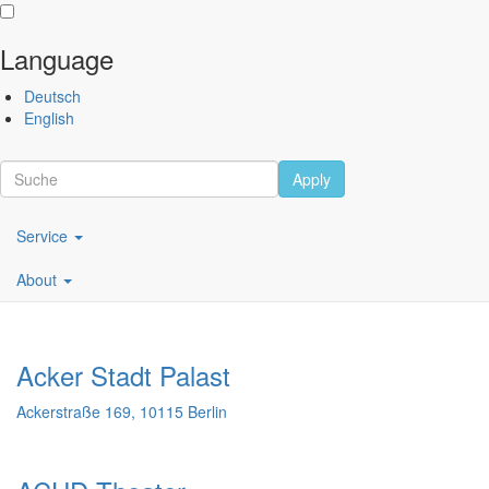
Language
Skip
Performing
Deutsch
to
Arts
English
main
Festival
content
Berlin
Apply
Scroll
Main
Venues
Service
navigation
About
DE
Acker Stadt Palast
Ackerstraße 169, 10115 Berlin